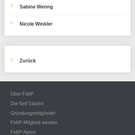
Sabine Wenng
Nicole Winkler
Zurück
Über FidiP
Die fünf Säulen
Gründungsmitglieder
FidiP-Mitglied werden
FidiP-News