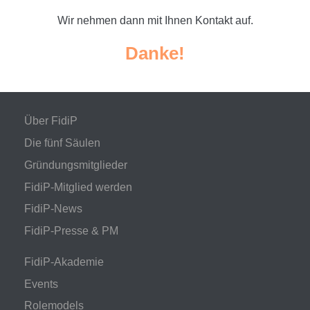
Wir nehmen dann mit Ihnen Kontakt auf.
Danke!
Über FidiP
Die fünf Säulen
Gründungsmitglieder
FidiP-Mitglied werden
FidiP-News
FidiP-Presse & PM
FidiP-Akademie
Events
Rolemodels