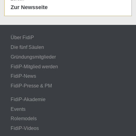
Zur Newsseite
Über FidiP
Die fünf Säulen
Gründungsmitglieder
FidiP-Mitglied werden
FidiP-News
FidiP-Presse & PM
FidiP-Akademie
Events
Rolemodels
FidiP-Videos