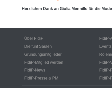
Herzlichen Dank an Giulia Mennillo für die Mod
Über FidiP
FidiP-
Die fünf Säulen
Events
Gründungsmitglieder
Rolem
FidiP-Mitglied werden
FidiP-
FidiP-News
FidiP-
FidiP-Presse & PM
FidiP-