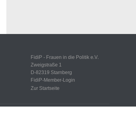
FidiP - Frauen in die Politik e.V.
Zweigstraße 1
D-82319 Starnberg
FidiP-Member-Login
Zur Startseite