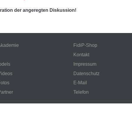
eration der angeregten Diskussion!
Akademie
FidiP-Shop
Kontakt
odels
Impressum
Videos
Datenschutz
Fotos
E-Mail
Partner
Telefon
7. August 2026 | Copyright ©
2026
FidiP
- Frauen in die Politik e.V.