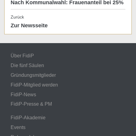
Nach Kommunalwahl: Frauenanteil bei 25%
Zurück
Zur Newsseite
Über FidiP
Die fünf Säulen
Gründungsmitglieder
FidiP-Mitglied werden
FidiP-News
FidiP-Presse & PM
FidiP-Akademie
Events