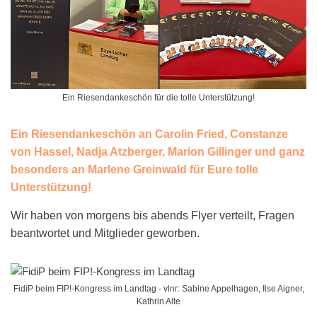
Ein Riesendankeschön für die tolle Unterstützung!
Ein Riesendankeschön an Carolin Fried, Constanze
von Hassel, Nadja Atzberger, Marion Gillinger und ganz
besonders an Marlene Greinwald für Eure tolle
Unterstützung!
Wir haben von morgens bis abends Flyer verteilt, Fragen
beantwortet und Mitglieder geworben.
FidiP beim FIP!-Kongress im Landtag - vlnr: Sabine Appelhagen, Ilse Aigner,
Kathrin Alte